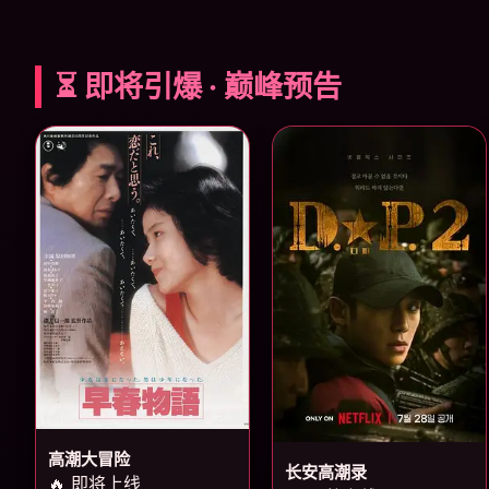
⏳ 即将引爆 · 巅峰预告
高潮大冒险
长安高潮录
🔥 即将上线