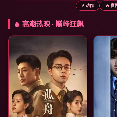
⚡ 动作
🔥 喜
🔥 高潮热映 · 巅峰狂飙