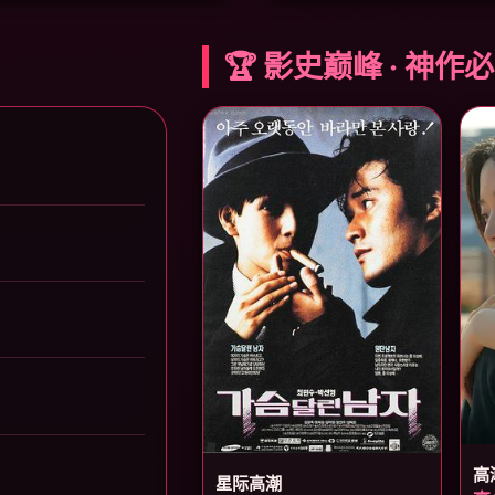
🏆 影史巅峰 · 神作
高
星际高潮