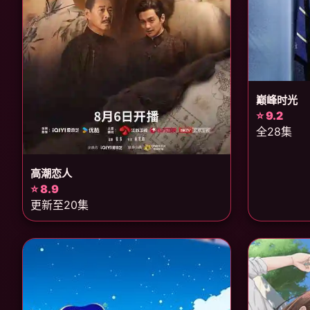
巅峰时光
⭐ 9.2
全28集
高潮恋人
⭐ 8.9
更新至20集