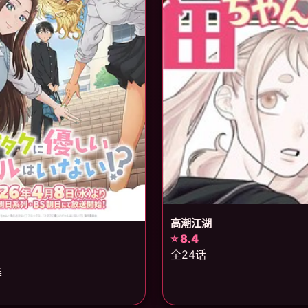
高潮江湖
⭐ 8.4
全24话
集