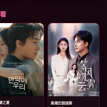
必看
潮之夏
高潮庄园谜案