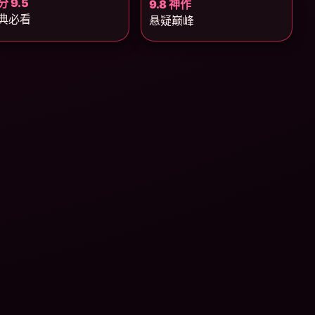
分 9.5
9.8 神作
典必看
悬疑巅峰