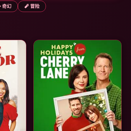
✨ 奇幻
🧨 冒险