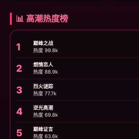
📊 高潮热度榜
巅峰之战
1
热度 99.8k
燃情恋人
2
热度 88.9k
烈火谜踪
3
热度 77.7k
逆光高潮
4
热度 69.8k
巅峰证言
5
热度 63.6k