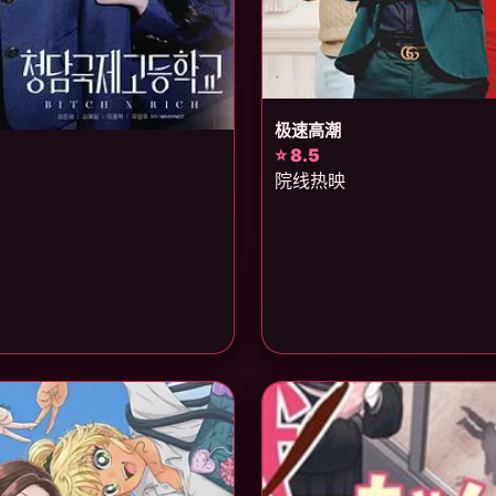
极速高潮
⭐ 8.5
院线热映