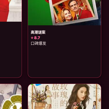
高潮谜案
⭐ 8.7
口碑爆发