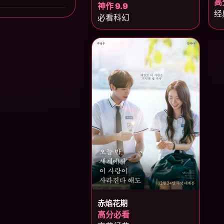
高
神作 9.9
经
必看科幻
赤焰花期
高分必看