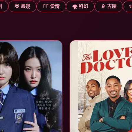
剧
💀 悬疑
❤️‍🔥 爱情
🌪️ 科幻
🏮 古装