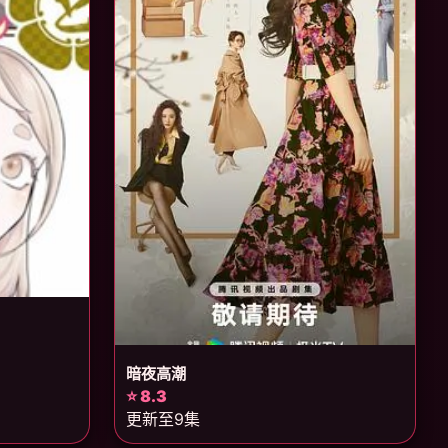
暗夜高潮
⭐ 8.3
更新至9集